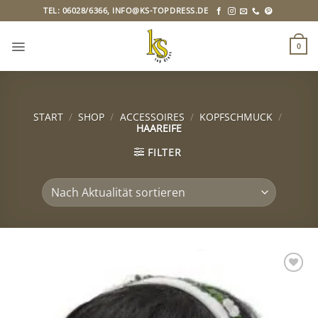
Zum
TEL: 06028/6366, INFO@KS-TOPDRESS.DE
Inhalt
springen
0
START
/
SHOP
/
ACCESSOIRES
/
KOPFSCHMUCK
/
HAAREIFE
FILTER
Zu
Wunschliste
hinzufügen