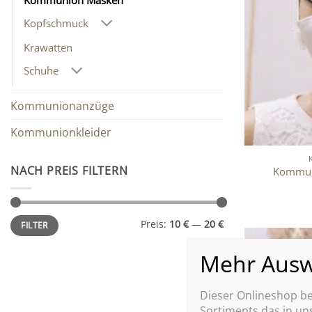
Kommunion Masken
Kopfschmuck
Krawatten
Schuhe
Kommunionanzüge
Kommunionkleider
NACH PREIS FILTERN
Kommuni
Min.
Max.
Preis:
10 €
—
20 €
FILTER
Preis
Preis
Dieser Onlineshop bef
Sortiments das in u