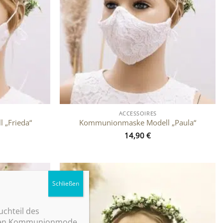
ACCESSOIRES
„Frieda“
Kommunionmaske Modell „Paula“
14,90
€
Zu
Zu
Wunschliste
Wunschliste
hinzufügen
hinzufügen
uchteil des
achen Kommunionmode