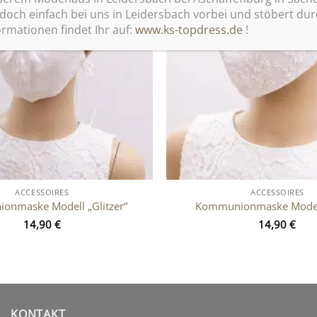
 doch einfach bei uns in Leidersbach vorbei und stöbert du
rmationen findet Ihr auf:
www.ks-topdress.de
!
ACCESSOIRES
ACCESSOIRES
onmaske Modell „Glitzer“
Kommunionmaske Modell
14,90
€
14,90
€
KONTAKT