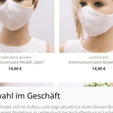
KOMMUNION MASKEN
ACCESSOIRES
onmaske Modell „Satin“
Kommunionmaske Modell 
14,90
€
14,90
€
Zu
Wunschliste
hinzufügen
indet sich im Aufbau und zeigt aktuell nur einen kleinen Br
nserem Modehaus in Leidersbach bei Aschaffenburg in S