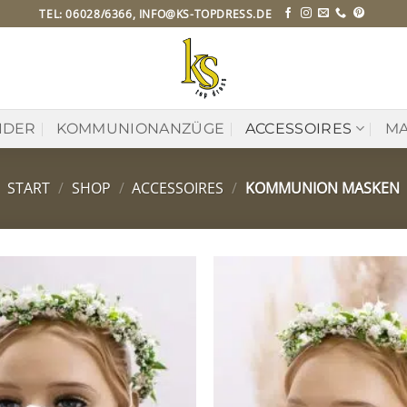
TEL: 06028/6366, INFO@KS-TOPDRESS.DE
IDER
KOMMUNIONANZÜGE
ACCESSOIRES
MA
START
/
SHOP
/
ACCESSOIRES
/
KOMMUNION MASKEN
Zu
Wunschliste
hinzufügen