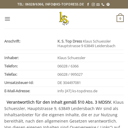
Zum
TEL: 06028/6366, INFO@KS-TOPDRESS.DE
Inhalt
springen
0
Anschrift:
K. S. Top Dress
Klaus Schuessler
Hauptstrasse 9 63849 Leidersbach
Inhaber:
Klaus Schuessler
Telefon:
06028 / 6366
Telefax:
06028 / 995027
Umsatzsteuer-Id:
DE 304497081
E-Mail-Adresse:
info [AT] ks-topdress.de
Verantwortlich für den Inhalt gemäß §10 Abs. 3 MDStV.
Klaus
Schuessler, Hauptstrasse 9, 63849 Leidersbach Wir sind als
Inhaltsanbieter für die eigenen Inhalte, die er zur Nutzung
bereithält, nach den allgemeinen Gesetzen verantwortlich.
Von diesen eigenen Inhalten sind Querverweise („Links“) auf