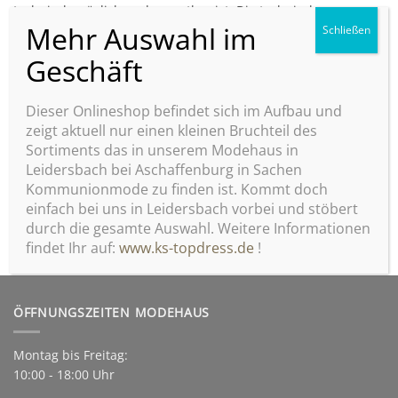
technisch möglich und zumutbar ist. Die technische
Möglichkeit und Zumutbarkeit wird nicht dadurch beeinflusst,
dass auch nach Unterbindung des Zugriffs von unserer
Homepage von anderen Servern aus auf das rechtswidrige
oder strafbare Angebot zugegriffen werden kann. Alle Daten,
Bilder sowie Grafiken unterliegen dem Urheberrecht.
Dieser Onlineshop befindet sich im Aufbau und
Änderungen und Irrtümer vorbehalten.
zeigt aktuell nur einen kleinen Bruchteil des
Alternative Streitbeilegung gemäß Art. 14 Abs. 1 ODR-VO und § 36 VSBG:
Sortiments das in unserem Modehaus in
Leidersbach bei Aschaffenburg in Sachen
Zur Teilnahme an einem Streitbeilegungsverfahren vor einer
Kommunionmode zu finden ist. Kommt doch
Verbraucherschlichtungsstelle sind wir nicht verpflichtet und
einfach bei uns in Leidersbach vorbei und stöbert
nicht bereit.
durch die gesamte Auswahl. Weitere Informationen
findet Ihr auf:
www.ks-topdress.de
!
ÖFFNUNGSZEITEN MODEHAUS
Montag bis Freitag:
10:00 - 18:00 Uhr