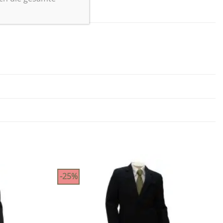
-25%
Zu
Zu
Wunschliste
Wunschliste
hinzufügen
hinzufügen