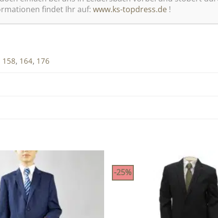
rmationen findet Ihr auf:
www.ks-topdress.de
!
,
158
,
164
,
176
-25%
Zu
Wunschliste
hinzufügen