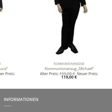
E
KOMMUNIONANZÜGE
uca“
Kommunionanzug „Michael“
prünglicher
Ursprünglicher
er Preis:
Alter Preis:
159,00
€
Neuer Preis:
eller
is
Aktueller
Preis
119,00
€
s
:
Preis
war:
,00 €
ist:
159,00 €
,00 €.
119,00 €.
INFORMATIONEN