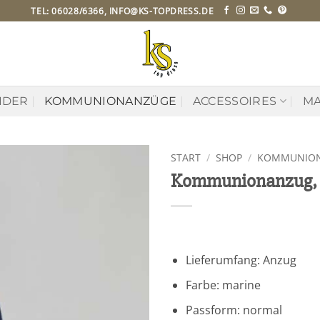
TEL: 06028/6366, INFO@KS-TOPDRESS.DE
IDER
KOMMUNIONANZÜGE
ACCESSOIRES
MA
START
/
SHOP
/
KOMMUNIO
Kommunionanzug,
Zu
Wunschliste
hinzufügen
Lieferumfang: Anzug
Farbe: marine
Passform: normal