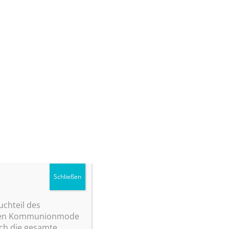
uchteil des
achen Kommunionmode
rch die gesamte