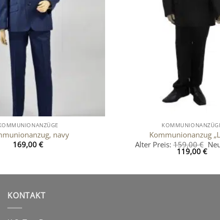
KOMMUNIONANZÜGE
KOMMUNIONANZÜG
munionanzug, navy
Kommunionanzug „L
Urs
169,00
€
Alter Preis:
159,00
€
Neu
Aktu
Pre
119,00
€
Prei
war
ist:
159
119
KONTAKT