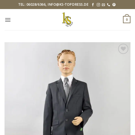
Zum
TEL: 06028/6366, INFO@KS-TOPDRESS.DE
Inhalt
springen
0
Zu
Wunschliste
hinzufügen