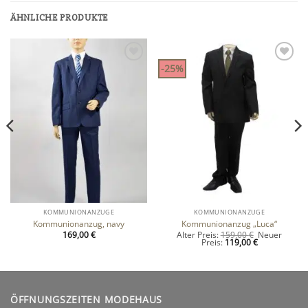
ÄHNLICHE PRODUKTE
-25%
Zu
Zu
Wunschliste
Wunschliste
hinzufügen
hinzufügen
KOMMUNIONANZÜGE
KOMMUNIONANZÜGE
Kommunionanzug, navy
Kommunionanzug „Luca“
cher
Ursprünglich
169,00
€
Alter Preis:
159,00
€
Neuer
Aktueller
Preis
Preis:
119,00
€
Preis
war:
ist:
159,00 €
119,00 €.
ÖFFNUNGSZEITEN MODEHAUS