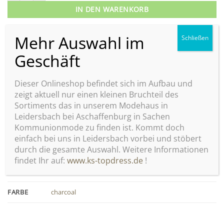
IN DEN WARENKORB
Artikelnummer:
40041
Kategorie:
Kommunionanzüge
Schlagwort:
slim
Dieser Onlineshop befindet sich im Aufbau und
zeigt aktuell nur einen kleinen Bruchteil des
Sortiments das in unserem Modehaus in
Leidersbach bei Aschaffenburg in Sachen
Kommunionmode zu finden ist. Kommt doch
einfach bei uns in Leidersbach vorbei und stöbert
ZUSÄTZLICHE INFORMATIONEN
durch die gesamte Auswahl. Weitere Informationen
findet Ihr auf:
www.ks-topdress.de
!
GRÖSSE
128
,
134
,
140
,
146
,
152
,
158
,
164
,
176
,
182
FARBE
charcoal