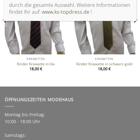
hinzufügen
hinzufügen
durch die gesamte Auswahl. Weitere Informationen
findet Ihr auf:
www.ks-topdress.de
!
KRAWATTEN
KRAWATTEN
Kinder Krawatte in lila
Kinder Krawatte in schwarz-gold
18,00
€
18,00
€
ÖFFNUNGSZEITEN MODEHAUS
Montag bis Freitag:
10:00 - 18:00 Uhr
Samstags: