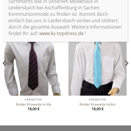
Sortiments das in unserem Modehaus in
Leidersbach bei Aschaffenburg in Sachen
Kommunionmode zu finden ist. Kommt doch
ÄHNLICHE PRODUKTE
einfach bei uns in Leidersbach vorbei und stöbert
durch die gesamte Auswahl. Weitere Informationen
findet Ihr auf:
www.ks-topdress.de
!
Zu
Zu
Wunschliste
Wunschliste
hinzufügen
hinzufügen
KRAWATTEN
KRAWATTEN
Kinder Krawatte in lila
Kinder Krawatte türkis
18,00
€
18,00
€