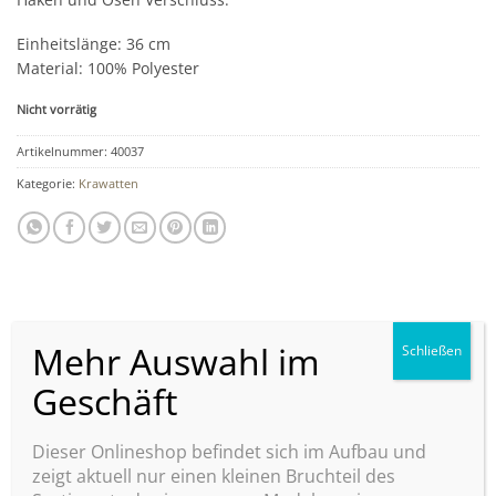
Einheitslänge: 36 cm
Material: 100% Polyester
Nicht vorrätig
Artikelnummer:
40037
Kategorie:
Krawatten
ZUSÄTZLICHE INFORMATIONEN
FARBE
Blau
Dieser Onlineshop befindet sich im Aufbau und
MARKE
Junior B
zeigt aktuell nur einen kleinen Bruchteil des